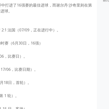
赛中打进了16强赛的最佳进球，而谢尔丹·沙奇里则在第
佳进球。
西班牙 2:1 法国（07/09，正在进行中）。
时赛（6月30日，16强）
（19/06，比赛日）。
（17/06，比赛日期）。
6月18日，首轮）。
第 1 轮）。
 月 15 日，客场）。