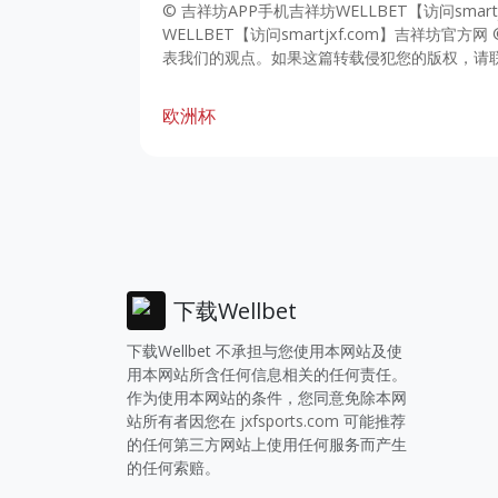
© 吉祥坊APP手机吉祥坊WELLBET【访问smar
WELLBET【访问smartjxf.com】吉祥坊官方
表我们的观点。如果这篇转载侵犯您的版权，请
欧洲杯
下载Wellbet
下载Wellbet 不承担与您使用本网站及使
用本网站所含任何信息相关的任何责任。
作为使用本网站的条件，您同意免除本网
站所有者因您在
jxfsports.com
可能推荐
的任何第三方网站上使用任何服务而产生
的任何索赔。