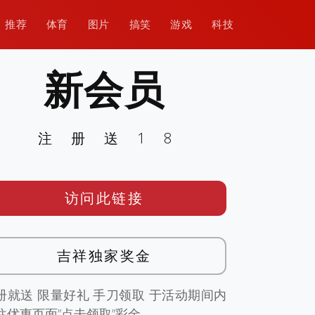
推荐
体育
图片
搞笑
游戏
科技
新会员
注册送18
访问此链接
吉祥独家奖金
册就送 限量好礼 手刀领取 于活动期间内
往优惠页面”点击领取”彩金。