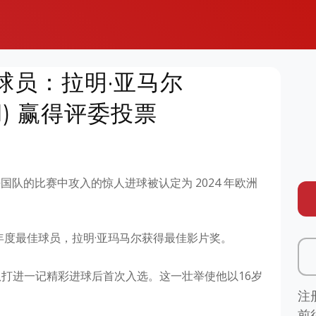
佳球员：拉明·亚马尔
al) 赢得评委投票
 在对阵法国队的比赛中攻入的惊人进球被认定为 2024 年欧洲
年度最佳球员，拉明·亚玛马尔获得最佳影片奖。
打进一记精彩进球后首次入选。这一壮举使他以16岁
注
前