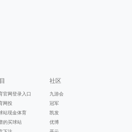
目
社区
育官网登录入口
九游会
育网投
冠军
球站现金体育
凯发
谱的买球站
优博
竞下注
开云