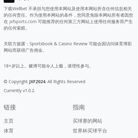
下载Wellbet 不承担与您使用本网站及使用本网站所含任何信息相关
的任何责任。作为使用本网站的条件，您同意免除本网站所有者因您
在
jxfsports.com
可能推荐的任何第三方网站上使用任何服务而产生
的任何索赔。
关联方披露：Sportsbook & Casino Review 可能会因访问体育博彩
网站而获得广告佣金。
18+岁以上。赌博可能令人上瘾，请理性参与。
© Copyright
JXF2024
. All Rights Reserved
Currently v1.0.2.
链接
指南
主页
买球赛的网站
体育
世界杯买球平台