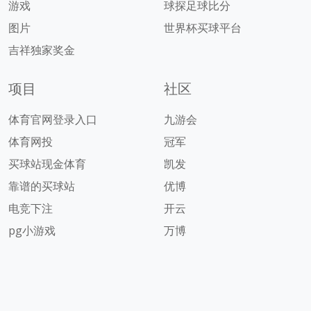
游戏
球探足球比分
图片
世界杯买球平台
吉祥独家奖金
项目
社区
体育官网登录入口
九游会
体育网投
冠军
买球站现金体育
凯发
靠谱的买球站
优博
电竞下注
开云
pg小游戏
万博