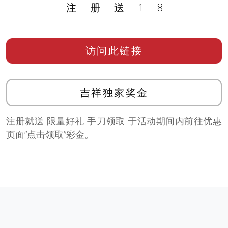
注册送18
访问此链接
吉祥独家奖金
注册就送 限量好礼 手刀领取 于活动期间内前往优惠
页面”点击领取”彩金。