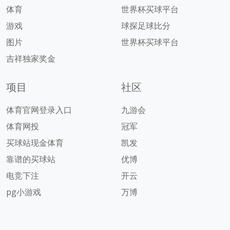
体育
世界杯买球平台
游戏
球探足球比分
图片
世界杯买球平台
吉祥独家奖金
项目
社区
体育官网登录入口
九游会
体育网投
冠军
买球站现金体育
凯发
靠谱的买球站
优博
电竞下注
开云
pg小游戏
万博