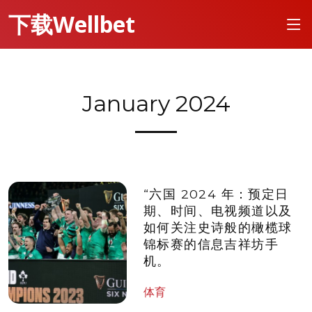
下载Wellbet
January 2024
“六国 2024 年：预定日
期、时间、电视频道以及
如何关注史诗般的橄榄球
锦标赛的信息吉祥坊手
机。
体育