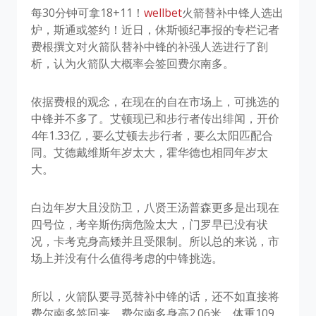
每30分钟可拿18+11！
wellbet
火箭替补中锋人选出
炉，斯通或签约！近日，休斯顿纪事报的专栏记者
费根撰文对火箭队替补中锋的补强人选进行了剖
析，认为火箭队大概率会签回费尔南多。
依据费根的观念，在现在的自在市场上，可挑选的
中锋并不多了。艾顿现已和步行者传出绯闻，开价
4年1.33亿，要么艾顿去步行者，要么太阳匹配合
同。艾德戴维斯年岁太大，霍华德也相同年岁太
大。
白边年岁大且没防卫，八贤王汤普森更多是出现在
四号位，考辛斯伤病危险太大，门罗早已没有状
况，卡考克身高矮并且受限制。所以总的来说，市
场上并没有什么值得考虑的中锋挑选。
所以，火箭队要寻觅替补中锋的话，还不如直接将
费尔南多签回来。费尔南多身高2.06米，体重109