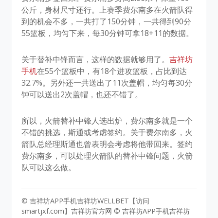
公斤，身材尺寸还行。上赛季费尔南多在火箭队得
到的机会不多，一共打了150分钟，一共得到90分
55篮板，均匀下来，每30分钟可拿18+11的数据。
关于替补中锋而言，这样的数据就够用了。
吉祥坊
手机
在55个篮板中，有18个进攻篮板，占比到达
32.7%。另外还一共送出了11次盖帽，均匀每30分
钟可以送出2次盖帽，也还不错了。
所以，火箭替补中锋人选出炉，费尔南多就是一个
不错的挑选，斯通或考虑签约。关于费尔南多，火
箭队总经理斯通也曾表明会考虑将他带回来。签约
费尔南多，可以处理火箭队的替补中锋问题，火箭
队可以这么做。
© 吉祥坊APP手机吉祥坊WELLBET【访问
smartjxf.com】吉祥坊官方网 © 吉祥坊APP手机吉祥坊