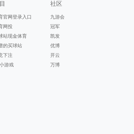
目
社区
育官网登录入口
九游会
育网投
冠军
球站现金体育
凯发
谱的买球站
优博
竞下注
开云
g小游戏
万博