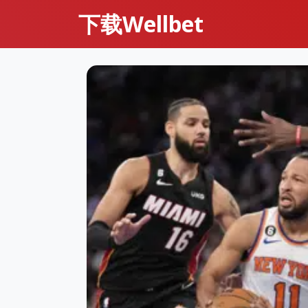
下载Wellbet