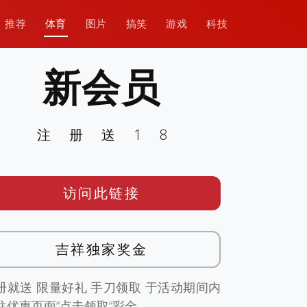
推荐
体育
图片
搞笑
游戏
科技
新会员
注册送18
访问此链接
吉祥独家奖金
册就送 限量好礼 手刀领取 于活动期间内
往优惠页面”点击领取”彩金。