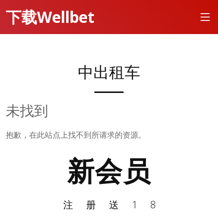
下载Wellbet
中出租车
未找到
抱歉，在此站点上找不到所请求的资源。
新会员
注册送18