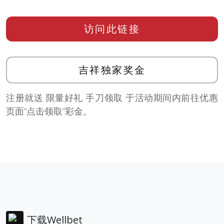
访问此链接
吉祥独家奖金
注册就送 限量好礼 手刀领取 于活动期间内前往优惠
页面”点击领取”彩金。
下载Wellbet