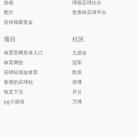
游戏
球探足球比分
图片
世界杯买球平台
吉祥独家奖金
项目
社区
体育官网登录入口
九游会
体育网投
冠军
买球站现金体育
凯发
靠谱的买球站
优博
电竞下注
开云
pg小游戏
万博