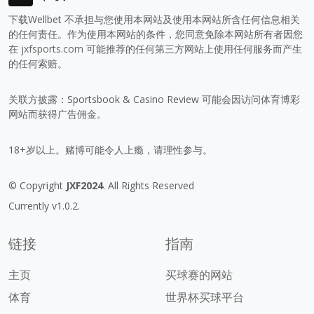
下载Wellbet 不承担与您使用本网站及使用本网站所含任何信息相关
的任何责任。作为使用本网站的条件，您同意免除本网站所有者因您
在
jxfsports.com
可能推荐的任何第三方网站上使用任何服务而产生
的任何索赔。
关联方披露：Sportsbook & Casino Review 可能会因访问体育博彩
网站而获得广告佣金。
18+岁以上。赌博可能令人上瘾，请理性参与。
© Copyright
JXF2024
. All Rights Reserved
Currently v1.0.2.
链接
指南
主页
买球赛的网站
体育
世界杯买球平台