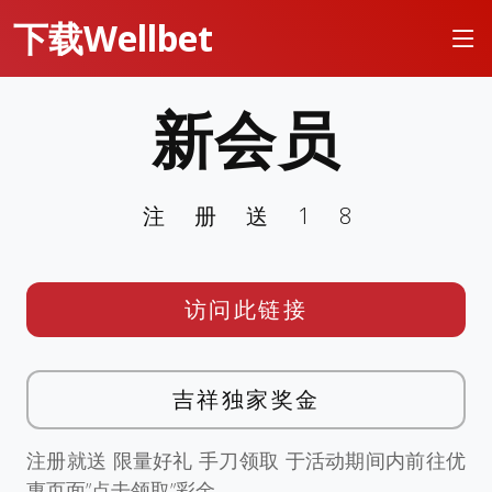
下载Wellbet
新会员
注册送18
访问此链接
吉祥独家奖金
注册就送 限量好礼 手刀领取 于活动期间内前往优
惠页面”点击领取”彩金。