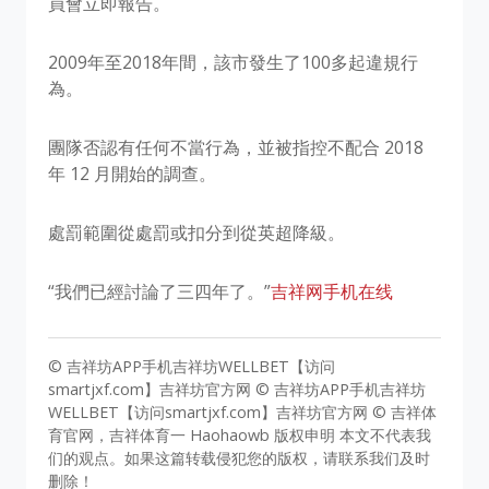
員會立即報告。
2009年至2018年間，該市發生了100多起違規行
為。
團隊否認有任何不當行為，並被指控不配合 2018
年 12 月開始的調查。
處罰範圍從處罰或扣分到從英超降級。
“我們已經討論了三四年了。”
吉祥网手机在线
© 吉祥坊APP手机吉祥坊WELLBET【访问
smartjxf.com】吉祥坊官方网 © 吉祥坊APP手机吉祥坊
WELLBET【访问smartjxf.com】吉祥坊官方网 © 吉祥体
育官网，吉祥体育一 Haohaowb 版权申明 本文不代表我
们的观点。如果这篇转载侵犯您的版权，请联系我们及时
删除！