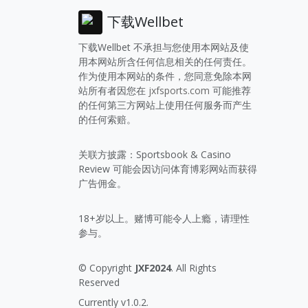
下载Wellbet
下载Wellbet 不承担与您使用本网站及使
用本网站所含任何信息相关的任何责任。
作为使用本网站的条件，您同意免除本网
站所有者因您在
jxfsports.com
可能推荐
的任何第三方网站上使用任何服务而产生
的任何索赔。
关联方披露：Sportsbook & Casino
Review 可能会因访问体育博彩网站而获得
广告佣金。
18+岁以上。赌博可能令人上瘾，请理性
参与。
© Copyright
JXF2024
. All Rights
Reserved
Currently v1.0.2.