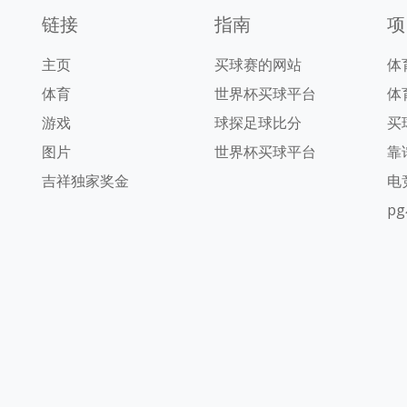
链接
指南
项
主页
买球赛的网站
体
体育
世界杯买球平台
体
游戏
球探足球比分
买
图片
世界杯买球平台
靠
吉祥独家奖金
电
p