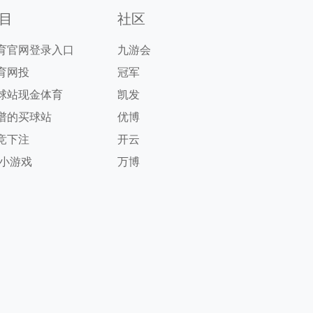
目
社区
育官网登录入口
九游会
育网投
冠军
球站现金体育
凯发
谱的买球站
优博
竞下注
开云
g小游戏
万博