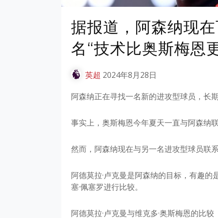
据报道，阿森纳现在
名“技术比奥斯梅恩
英超
2024年8月28日
阿森纳正在寻找一名新的进攻型球员，长期
事实上，奥斯梅恩今年夏天一直与阿森纳
然而，阿森纳现在与另一名进攻型球员联
阿德莫拉·卢克曼是阿森纳的目标，有趣的
塞·佩塞罗进行比较。
阿德莫拉·卢克曼与维克多·奥斯梅恩的比较