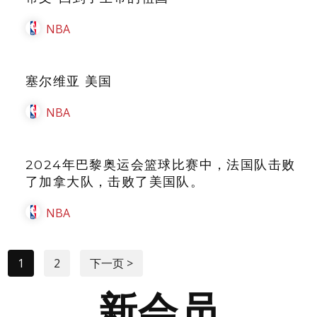
NBA
塞尔维亚 美国
NBA
2024年巴黎奥运会篮球比赛中，法国队击败
了加拿大队，击败了美国队。
NBA
1
2
下一页 >
新会员