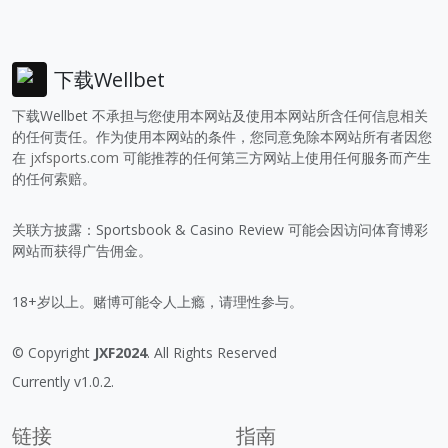
下载Wellbet
下载Wellbet 不承担与您使用本网站及使用本网站所含任何信息相关
的任何责任。作为使用本网站的条件，您同意免除本网站所有者因您
在
jxfsports.com
可能推荐的任何第三方网站上使用任何服务而产生
的任何索赔。
关联方披露：Sportsbook & Casino Review 可能会因访问体育博彩
网站而获得广告佣金。
18+岁以上。赌博可能令人上瘾，请理性参与。
© Copyright
JXF2024
. All Rights Reserved
Currently v1.0.2.
链接
指南