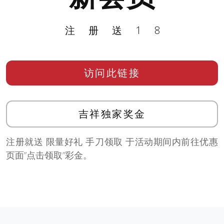
注册送18
访问此链接
吉祥独家奖金
注册就送 限量好礼 手刀领取 于活动期间内前往优惠
页面”点击领取”彩金。