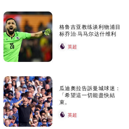
格鲁吉亚教练谈利物浦目
标乔治·马马尔达什维利
英超
瓜迪奧拉告訴曼城球迷：
「希望這一切能盡快結
束。
英超