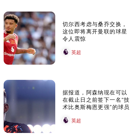
切尔西考虑与桑乔交换，
这位即将离开曼联的球星
令人震惊
英超
据报道，阿森纳现在可以
在截止日之前签下一名“技
术比奥斯梅恩更强”的球员
英超